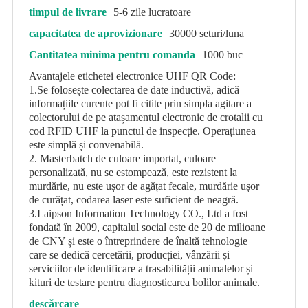
timpul de livrare
5-6 zile lucratoare
capacitatea de aprovizionare
30000 seturi/luna
Cantitatea minima pentru comanda
1000 buc
Avantajele etichetei electronice UHF QR Code:
1.Se folosește colectarea de date inductivă, adică
informațiile curente pot fi citite prin simpla agitare a
colectorului de pe atașamentul electronic de crotalii cu
cod RFID UHF la punctul de inspecție. Operațiunea
este simplă și convenabilă.
2. Masterbatch de culoare importat, culoare
personalizată, nu se estompează, este rezistent la
murdărie, nu este ușor de agățat fecale, murdărie ușor
de curățat, codarea laser este suficient de neagră.
3.Laipson Information Technology CO., Ltd a fost
fondată în 2009, capitalul social este de 20 de milioane
de CNY și este o întreprindere de înaltă tehnologie
care se dedică cercetării, producției, vânzării și
serviciilor de identificare a trasabilității animalelor și
kituri de testare pentru diagnosticarea bolilor animale.
descărcare