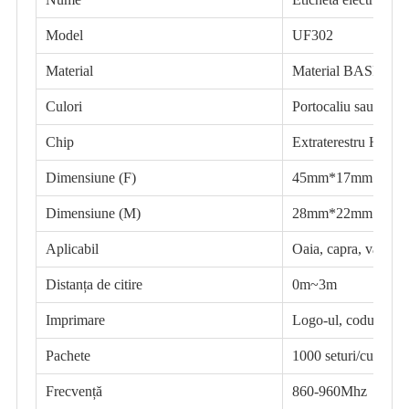
Model
UF302
Material
Material BASF TP
Culori
Portocaliu sau perso
Chip
Extraterestru H3
Dimensiune (F)
45mm*17mm
Dimensiune (M)
28mm*22mm
Aplicabil
Oaia, capra, vaca,..
Distanța de citire
0m~3m
Imprimare
Logo-ul, codul de b
Pachete
1000 seturi/cutie 
Frecvență
860-960Mhz