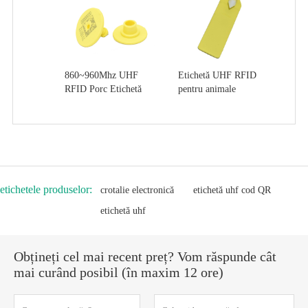
860~960Mhz UHF
Etichetă UHF RFID
RFID Porc Etichetă
pentru animale
etichetele produselor:
crotalie electronică
etichetă uhf cod QR
etichetă uhf
Obțineți cel mai recent preț? Vom răspunde cât
mai curând posibil (în maxim 12 ore)