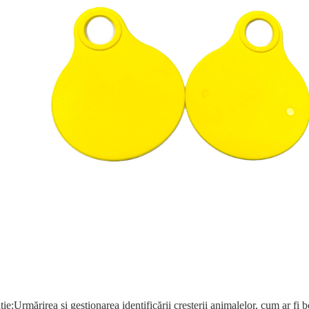
ție:
Urmărirea și gestionarea identificării creșterii animalelor, cum ar fi bo