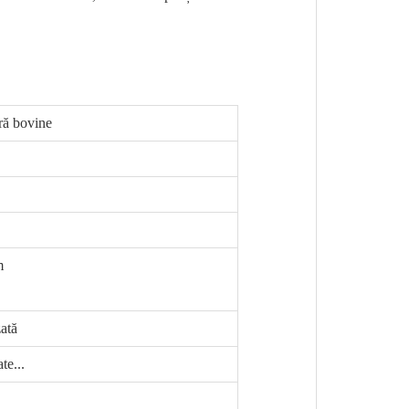
pră bovine
m
zată
te...