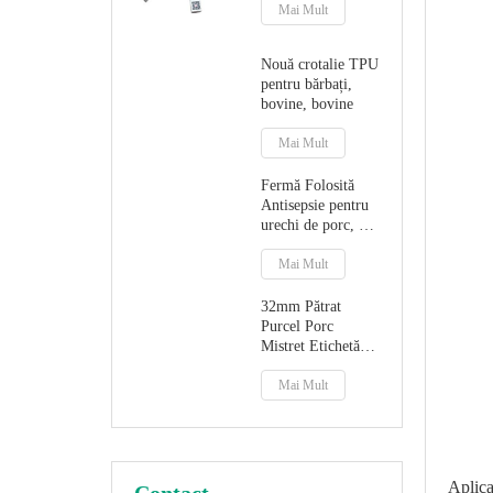
Mai Mult
Nouă crotalie TPU
pentru bărbați,
bovine, bovine
Mai Mult
Fermă Folosită
Antisepsie pentru
urechi de porc, cu
vârf de plastic
Mai Mult
32mm Pătrat
Purcel Porc
Mistret Etichetă
Masculin Cu vârf
metalic
Mai Mult
Aplica
Contact