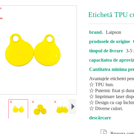
Etichetă TPU c
brand.
Laipson
produsele de origine
timpul de livrare
3-5 
capacitatea de aprovi
Cantitatea minima p
Avantajele etichetei pe
☆ TPU bun.
☆ Puternic fixat și dura
☆ Imprimare laser dispo
☆ Design cu cap închis 
☆ Diverse culori.
descărcare

Broșura com