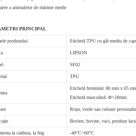
ștere a animalelor de mărime medie
AMETRI PRINCIPAL
le produsului
Etichetă TPU cu gât mediu de ca
ca
LIPSON
el
SF02
rial
TPU
Etichetă feminină: 80 mm x 65 m
imea
Etichetă masculină: Φ=28mm
are
Roșu, verde sau culoare personali
cație
Bovine, bovine, vaci, produse lacta
tenta la caldura, la frig
-40°C~60°C