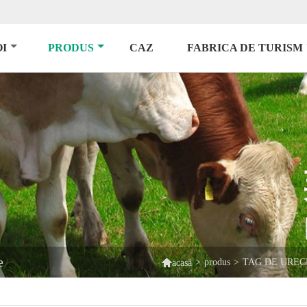
I
PRODUS
CAZ
FABRICA DE TURISM
e

>
produs
>
TAG DE UREC
acasă