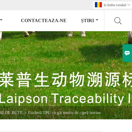
în limba română

CONTACTEAZA-NE
ȘTIRI

HI DE BUTE
>
Etichetă TPU cu gât mediu de capră bovine