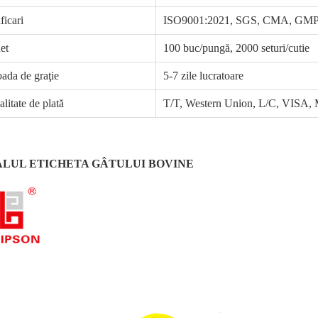
ficari
ISO9001:2021, SGS, CMA, GM
et
100 buc/pungă, 2000 seturi/cutie
oada de graţie
5-7 zile lucratoare
litate de plată
T/T, Western Union, L/C, VI
LUL ETICHETA GÂTULUI BOVINE