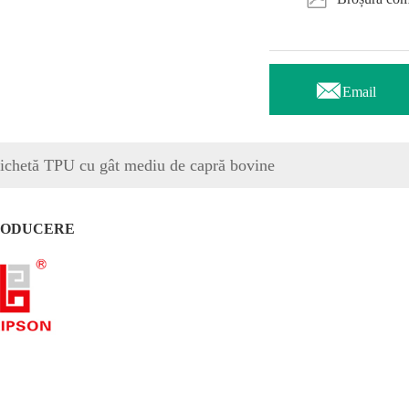

Email
ichetă TPU cu gât mediu de capră bovine
RODUCERE