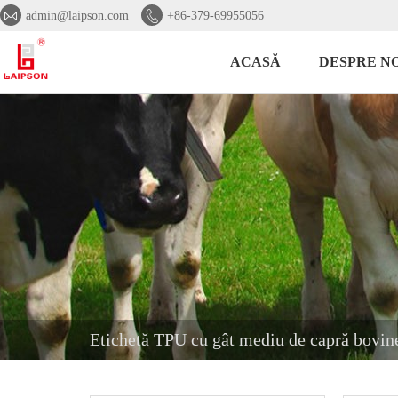


admin@laipson.com
+86-379-69955056
ACASĂ
DESPRE NO
Etichetă TPU cu gât mediu de capră bovin