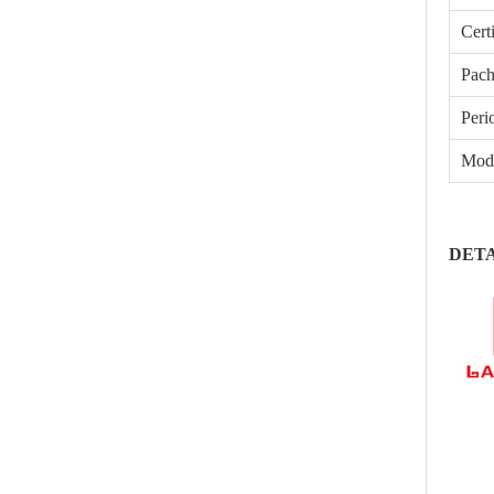
Certi
Pach
Peri
Moda
DETA