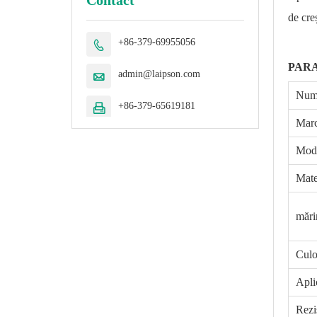
de cre
+86-379-69955056

PAR
admin@laipson.com

Nume
+86-379-65619181

Mar
Mod
Mate
măr
Culo
Apli
Rezis