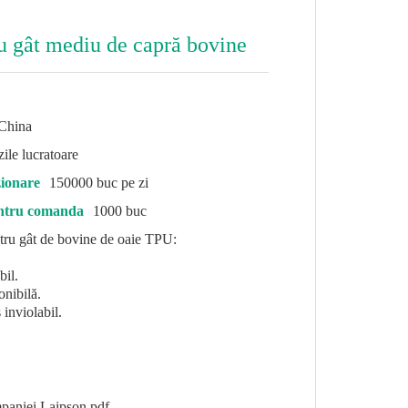
u gât mediu de capră bovine
China
zile lucratoare
zionare
150000 buc pe zi
entru comanda
1000 buc
ntru gât de bovine de oaie TPU:
bil.
nibilă.
inviolabil.
paniei Laipson.pdf