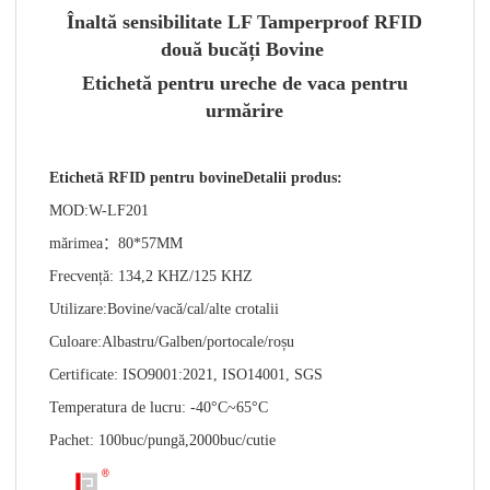
Înaltă sensibilitate LF Tamperproof RFID
două bucăți Bovine
Etichetă pentru ureche de vaca pentru
urmărire
Etichetă RFID pentru bovine
Detalii produs:
MOD:
W-LF201
mărimea
：80*57MM
Frecvență: 134,2 KHZ/125 KHZ
Utilizare:
Bovine/vacă
/cal/alte crotalii
Culoare:
Albastru/Galben/
portocale
/roșu
Certificate: ISO9001:20
21
, ISO14001, SGS
Temperatura de lucru: -40°C~65°C
Pachet: 1
00
buc/pungă,
2000
buc/cutie